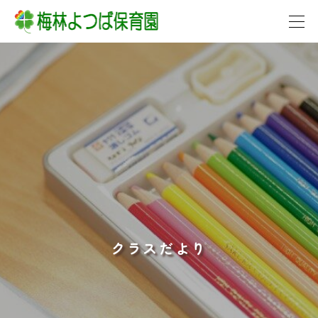



各お便り
クラスだより
クラスだより