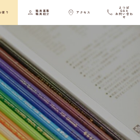
よつば



職員募集
Q&A
お便り
アクセス
職員紹介
お問い合わ
せ