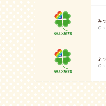
み
2
よ
2