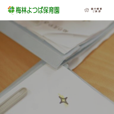




各お便り
園だより
園だより

園の概要
ご挨拶