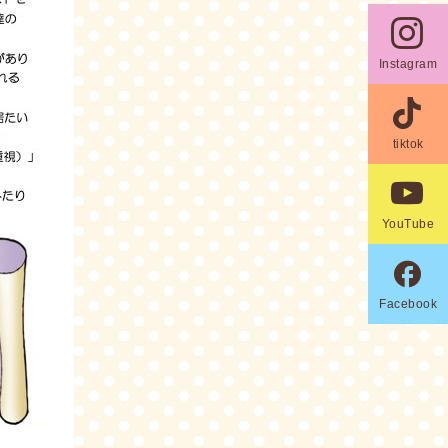

Instagram

tiktok

YouTube

Facebook