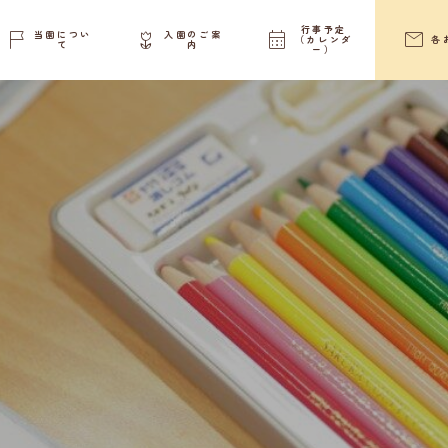
（１１月号）
行事予定




当園につい
入園のご案
（カレンダ
各
て
内
ー）