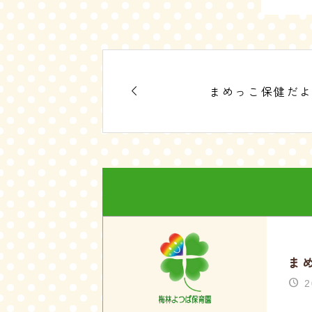

まめっこ保健だ
ま
2