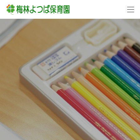




各お便り
クラスだより
よつばA・B・Cクラ