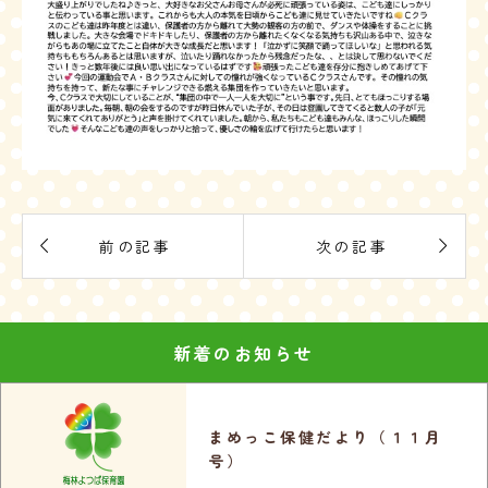


前の記事
次の記事
新着のお知らせ
まめっこ保健だより（１１月
号）