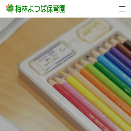




各お便り
保健だより
まめっこ保健だより（１