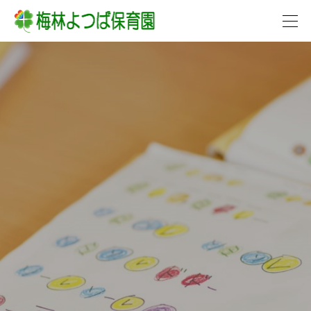



行事予定（カレンダー）
節分